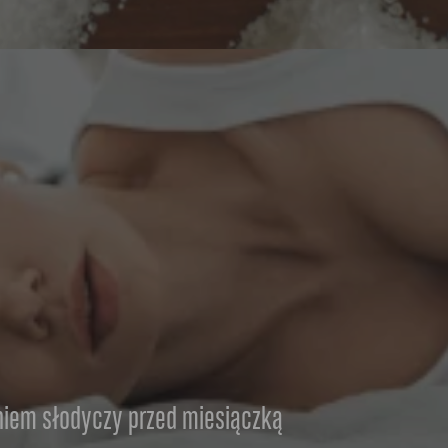
aniem słodyczy przed miesiączką