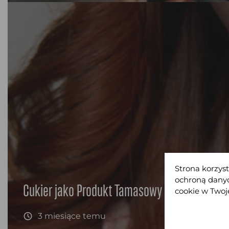
Strona korzyst
ochroną danyc
Cukier jako Produkt Tamasowy w Medycynie Aju
cookie w Twoje
3 miesiące temu