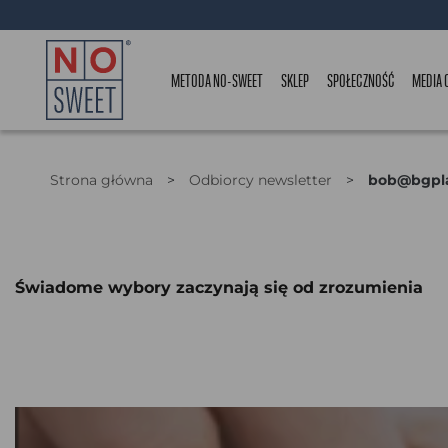
METODA NO-SWEET
SKLEP
SPOŁECZNOŚĆ
MEDIA 
Strona główna
>
Odbiorcy newsletter
>
bob@bgpl
bob@bgplanning.com
Świadome wybory zaczynają się od zrozumienia