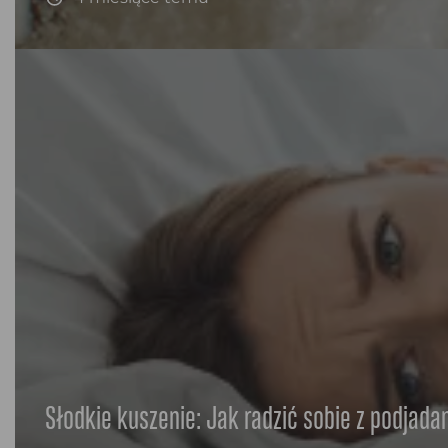
Słodkie kuszenie: Jak radzić sobie z podjad