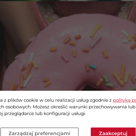
a z plików cookie w celu realizacji usług zgodnie z
polityką p
h osobowych. Możesz określić warunki przechowywania lub
rwedyjskiej: ciężar, lenistwo, stres!
j przeglądarce lub konfiguracji usługi.
Zarządzaj preferencjami
Zaakceptuj