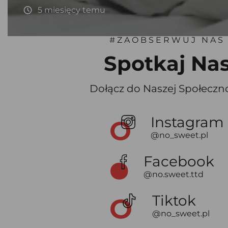
5 miesięcy temu
#ZAOBSERWUJ NAS
Spotkaj Na
Dołącz do Naszej Społeczn
Instagram
@no_sweet.pl
Facebook
@no.sweet.ttd
Tiktok
@no_sweet.pl