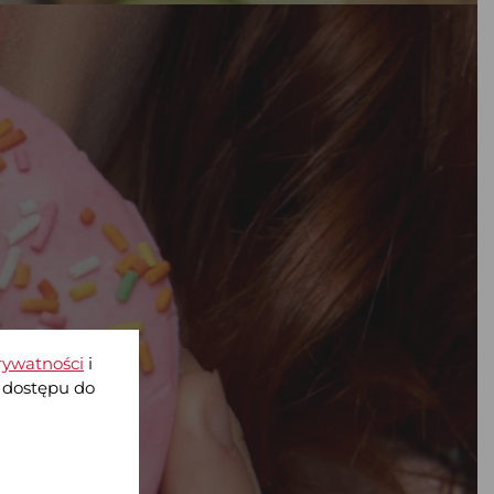
rywatności
i
 dostępu do