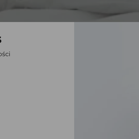
s
ości